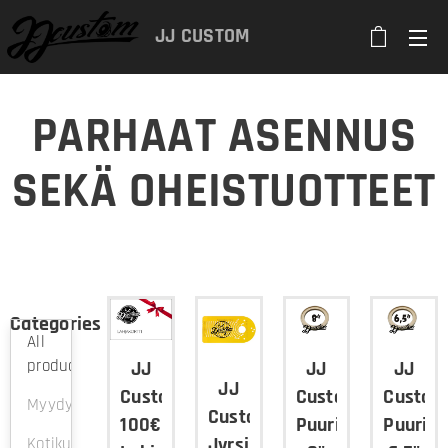
JJ
CUSTOM
PARHAAT ASENNUS
SEKÄ OHEISTUOTTEET
Categories
All
products
JJ
JJ
JJ
JJ
Custom
Custom
Custom
Myydyimmät
Custom
Puurinkula
Puurink
100€
Jyrsintyökalu
Kotikuntosali