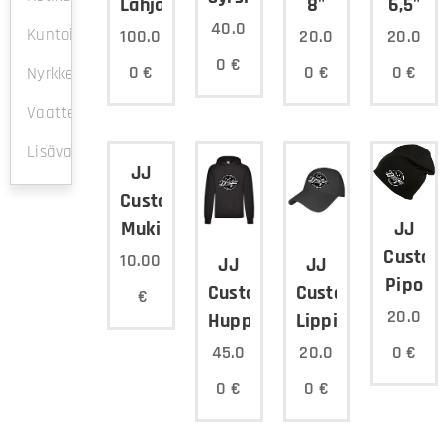
8"
6,5"
Lahjakortti
40.0
Kuntoilu
20.0
20.0
100.0
0
€
0
€
0
€
0
€
Nyrkkeily
Vaatteet
Lisävarusteet
JJ
Custom
JJ
Muki
Custom
10.00
JJ
JJ
Pipo
Custom
Custom
€
20.0
Huppari
Lippis
0
€
45.0
20.0
0
€
0
€