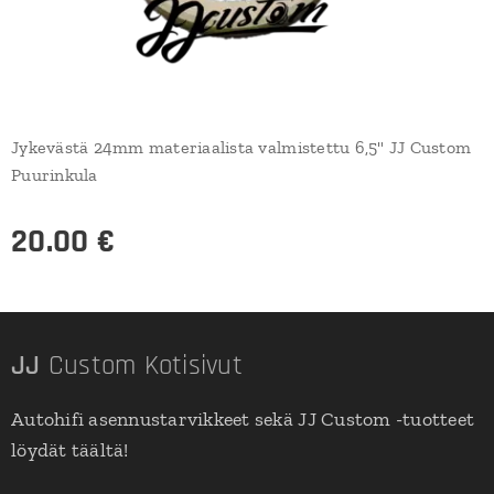
Jykevästä 24mm materiaalista valmistettu 6,5" JJ Custom
Puurinkula
20.00
€
JJ
Custom Kotisivut
Autohifi asennustarvikkeet sekä JJ Custom -tuotteet
löydät täältä!