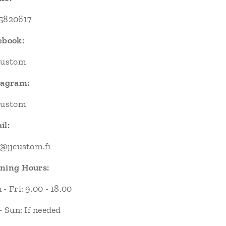
5820617
ebook:
Custom
tagram:
Custom
il:
o@jjcustom.fi
ning Hours:
- Fri: 9.00 - 18.00
- Sun: If needed