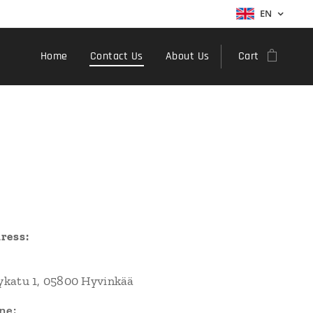
EN
Home
Contact Us
About Us
Cart
ress:
jykatu 1, 05800 Hyvinkää
ne: