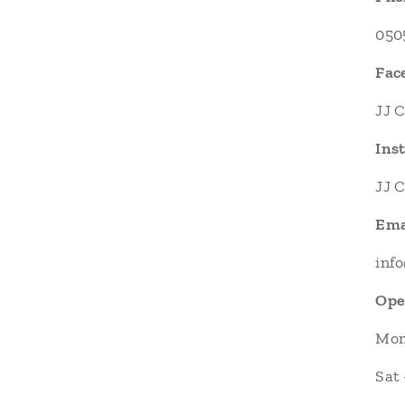
050
Fac
JJ 
Ins
JJ 
Ema
inf
Ope
Mon 
Sat 