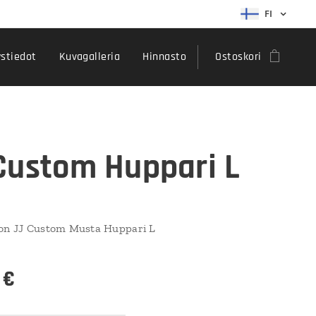
FI
stiedot
Kuvagalleria
Hinnasto
Ostoskori
Custom Huppari L
ton JJ Custom Musta Huppari L
€